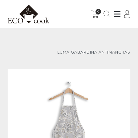
0
Sub-Menu
Sub-Menu
LUMA GABARDINA ANTIMANCHAS