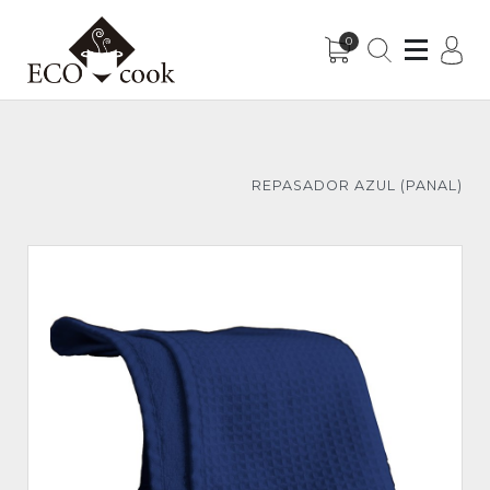
0
Sub-Menu
Sub-Menu
REPASADOR AZUL (PANAL)