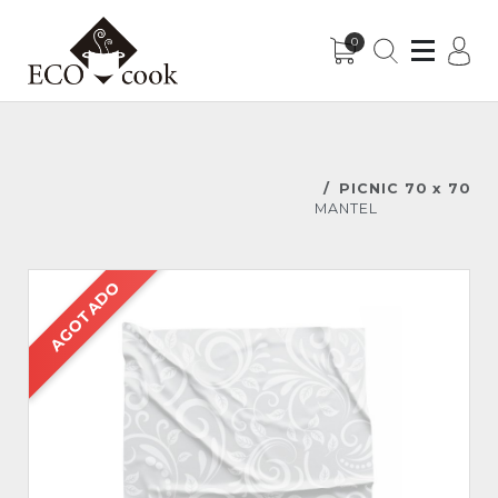
0
Sub-Menu
Sub-Menu
PICNIC 70 x 70
MANTEL
AGOTADO